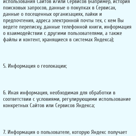
использования Сайтов и/или Сервисов (например, история
поисковых запросов, данные о покупках в Сервисах,
данные о посещенных организациях, лайки и
предпочтения, адреса электронной почты тех, с кем Вы
ведете переписку, данные телефонной книги, информация
о взаимодействии с другими пользователями, а также
файлы и контент, хранящиеся в системах Яндекса);
5. Информация о геолокации;
6. Иная информация, необходимая для обработки в
соответствии с условиями, регулирующими использование
конкретных Сайтов или Сервисов Яндекса;
7. Информация о пользователе, которую Яндекс получает