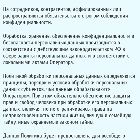
На сотрудников, контрагентов, аффилированных лиц
распространяются обязательства о строгом соблюдении
конфиденциальности.
Обработка, хранение, обеспечение конфиденциальности и
безопасности персональных данных производится в
соответствии с действующим законодательством РФ в
сфере защиты персональных данных, и в соответствии с
локальными актами Оператора.
Политикой обработки персональных данных определяются
принципы, порядок и условия обработки персональных
данных субъектов, чьи данные обрабатываются
Оператором. При этом обязательно обеспечение защиты
прав и свобод человека при обработке его персональных
данных, включая, но не ограничиваясь, права на
неприкосновенность частной жизни, личную и семейную
тайну, иные охраняемые законом тайны.
Данная Политика будет предоставлена для всеобщего