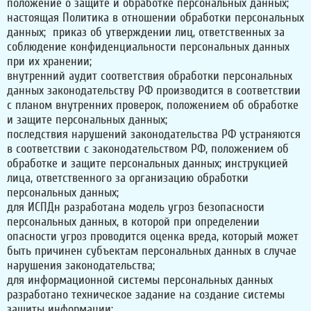
положение о защите и обработке персональных данных;
настоящая Политика в отношении обработки персональных
данных; приказ об утверждении лиц, ответственных за
соблюдение конфиденциальности персональных данных
при их хранении;
внутренний аудит соответствия обработки персональных
данных законодательству РФ производится в соответствии
с планом внутренних проверок, положением об обработке
и защите персональных данных;
последствия нарушений законодательства РФ устраняются
в соответствии с законодательством РФ, положением об
обработке и защите персональных данных; инструкцией
лица, ответственного за организацию обработки
персональных данных;
для ИСПДн разработана модель угроз безопасности
персональных данных, в которой при определении
опасности угроз проводится оценка вреда, который может
быть причинен субъектам персональных данных в случае
нарушения законодательства;
для информационной системы персональных данных
разработано техническое задание на создание системы
защиты информации;