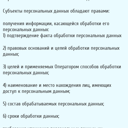
Субъекты персональных данных обладают правами:
получения информации, касающейся обработки его
персональных данных:
1) подтверждение факта обработки персональных данных
2) правовых оснований и целей обработки персональных
данных;
3) целей и применяемых Оператором способов обработки
персональных данных;
4) наименование и место нахождения лиц, имеющих
доступ к персональным данным;
5) состав обрабатываемых персональных данных;
6) сроки обработки данных;