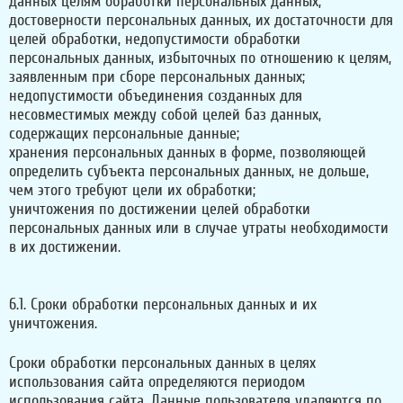
данных целям обработки персональных данных;
достоверности персональных данных, их достаточности для
целей обработки, недопустимости обработки
персональных данных, избыточных по отношению к целям,
заявленным при сборе персональных данных;
недопустимости объединения созданных для
несовместимых между собой целей баз данных,
содержащих персональные данные;
хранения персональных данных в форме, позволяющей
определить субъекта персональных данных, не дольше,
чем этого требуют цели их обработки;
уничтожения по достижении целей обработки
персональных данных или в случае утраты необходимости
в их достижении.
6.1. Сроки обработки персональных данных и их
уничтожения.
Сроки обработки персональных данных в целях
использования сайта определяются периодом
использования сайта. Данные пользователя удаляются по