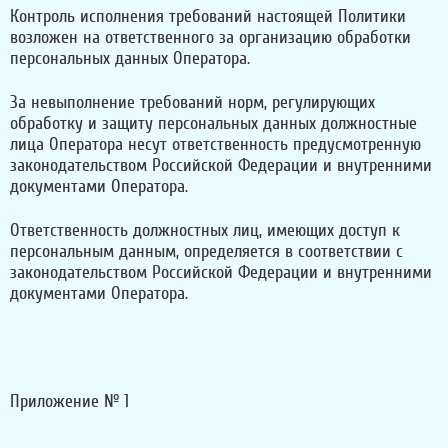
Контроль исполнения требований настоящей Политики
возложен на ответственного за организацию обработки
персональных данных Оператора.
За невыполнение требований норм, регулирующих
обработку и защиту персональных данных должностные
лица Оператора несут ответственность предусмотренную
законодательством Российской Федерации и внутренними
документами Оператора.
Ответственность должностных лиц, имеющих доступ к
персональным данным, определяется в соответствии с
законодательством Российской Федерации и внутренними
документами Оператора.
Приложение № 1