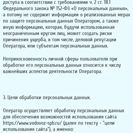
доступа в соответствии с требованиями ч. 2 ст. 18.1
Федерального закона № 152-ФЗ «О персональных данных»,
а потому не содержит информации о реализованных мерах
по защите персональных данных Оператором, а также
иную информацию, которая, будучи использованная
неограниченным кругом лиц, может создать риски
причинения ущерба, в том числе, деловой репутации
Оператора, или субъектам персональных данных.
Неприкосновенность личной сферы пользователя при
обработке его персональных данных относится к числу
важнейших аспектов деятельности Оператора.
3. Цели обработки персональных данных.
Оператор осуществляет обработку персональных данных
для обеспечения возможностей использования сайта
https://www.vodovoz-spb.ru/ (далее по тексту - "цели
использования сайта"), а именно: