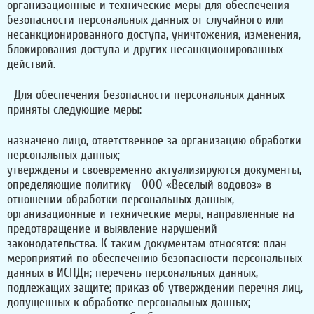
организационные и технические меры для обеспечения
безопасности персональных данных от случайного или
несанкционированного доступа, уничтожения, изменения,
блокирования доступа и других несанкционированных
действий.
Для обеспечения безопасности персональных данных
приняты следующие меры:
назначено лицо, ответственное за организацию обработки
персональных данных;
утверждены и своевременно актуализируются документы,
определяющие политику ООО «Веселый водовоз» в
отношении обработки персональных данных,
организационные и технические меры, направленные на
предотвращение и выявление нарушений
законодательства. К таким документам относятся: план
мероприятий по обеспечению безопасности персональных
данных в ИСПДн; перечень персональных данных,
подлежащих защите; приказ об утверждении перечня лиц,
допущенных к обработке персональных данных;