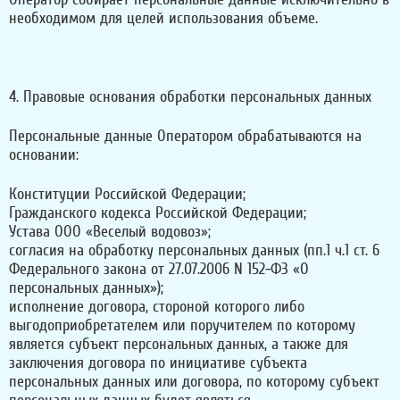
необходимом для целей использования объеме.
4. Правовые основания обработки персональных данных
Персональные данные Оператором обрабатываются на
основании:
Конституции Российской Федерации;
Гражданского кодекса Российской Федерации;
Устава ООО «Веселый водовоз»;
согласия на обработку персональных данных (пп.1 ч.1 ст. 6
Федерального закона от 27.07.2006 N 152-ФЗ «О
персональных данных»);
исполнение договора, стороной которого либо
выгодоприобретателем или поручителем по которому
является субъект персональных данных, а также для
заключения договора по инициативе субъекта
персональных данных или договора, по которому субъект