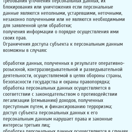
требования уточнения персональных данных, их
блокирования или уничтожения если персональные
данные являются неполными, устаревшими, неточными,
незаконно полученными или не являются необходимыми
для заявленной цели обработки;
получения информации о порядке осуществления ими
своих прав.
Ограничения доступа субъекта к персональным данным
возможны в случаях:
обработки данных, полученных в результате оперативно-
розыскной, контрразведывательной и разведывательной
деятельности, осуществляемой в целях обороны страны,
безопасности государства и охраны правопорядка;
обработка персональных данных осуществляется в
соответствии с законодательством о противодействии
легализации (отмыванию) доходов, полученных
преступным путем, и финансированию терроризма;
доступ субъекта персональных данных к его
персональным данным нарушает права и законные
интересы третьих лиц;
обработка персональных данных осуществляется в случаях,