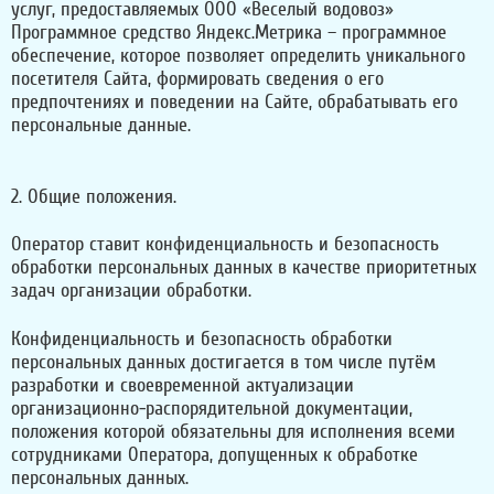
услуг, предоставляемых ООО «Веселый водовоз»
Программное средство Яндекс.Метрика – программное
обеспечение, которое позволяет определить уникального
посетителя Сайта, формировать сведения о его
предпочтениях и поведении на Сайте, обрабатывать его
персональные данные.
2. Общие положения.
Оператор ставит конфиденциальность и безопасность
обработки персональных данных в качестве приоритетных
задач организации обработки.
Конфиденциальность и безопасность обработки
персональных данных достигается в том числе путём
разработки и своевременной актуализации
организационно-распорядительной документации,
положения которой обязательны для исполнения всеми
сотрудниками Оператора, допущенных к обработке
персональных данных.