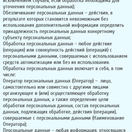
исключением случаев, если обработка необходима для
уточнения персональных данных);
Обезличивание персональных данных – действия, в
результате которых становится невозможным без
использования дополнительной информации определить
принадлежность персональных данных конкретному
субъекту персональных данных;
Обработка персональных данных – любое действие
(операция) или совокупность действий (операций) с
персональными данными, совершаемых с использованием
средств автоматизации или без их использования.
Обработка персональных данных включает в себя, в том
числе:
Оператор персональных данных (Оператор) – лицо,
самостоятельно или совместно с другими лицами
организующее и (или) осуществляющее обработку
персональных данных, а также определение цели
обработки персональных данных, состав персональных
данных, подлежащих обработке, действия (операции),
совершаемые с персональными данными (Наименование
Оператора);
Персональные данные – любая информация, относящаяся