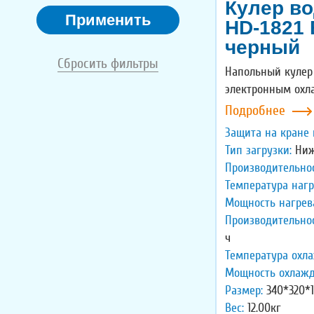
Кулер в
Применить
HD-1821
черный
Сбросить фильтры
Напольный кулер
электронным охл
Подробнее
Защита на кране 
Тип загрузки:
Ниж
Производительнос
Температура нагр
Мощность нагрев
Производительно
ч
Температура охл
Мощность охлажд
Размер:
340*320*1
Вес:
12.00кг