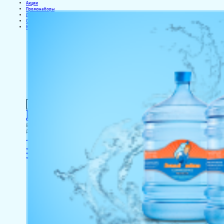
Акции
Промонаборы
Доставка и оплата
Сотрудничество
Контакты
Ваша корзина пуста :(
Добавьте товары в корзину, чтобы оформить заказ
Войти
Меню
Свернуть
Позвонить
Вход/регистрация
Корзина