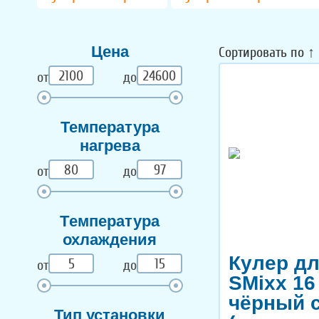
Цена
Сортировать по
↑
от
до
Температура
нагрева
от
до
Тeмпература
охлаждения
Кулер д
от
до
SMixx 16
чёрный 
Тип установки