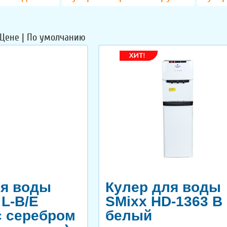
 Цене
|
По умолчанию
ля воды
Кулер для воды
 L-B/E
SMixx HD-1363 B
с серебром
белый