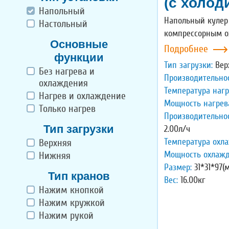
(с холод
Напольный
Напольный кулер 
Настольный
компрессорным 
Основные
Подробнее
функции
Тип загрузки:
Вер
Без нагрева и
Производительнос
охлаждения
Температура нагр
Нагрев и охлаждение
Мощность нагрев
Только нагрев
Производительно
Тип загрузки
2.00л/ч
Температура охл
Верхняя
Мощность охлажд
Нижняя
Размер:
31*31*97(
Тип кранов
Вес:
16.00кг
Нажим кнопкой
Нажим кружкой
Нажим рукой