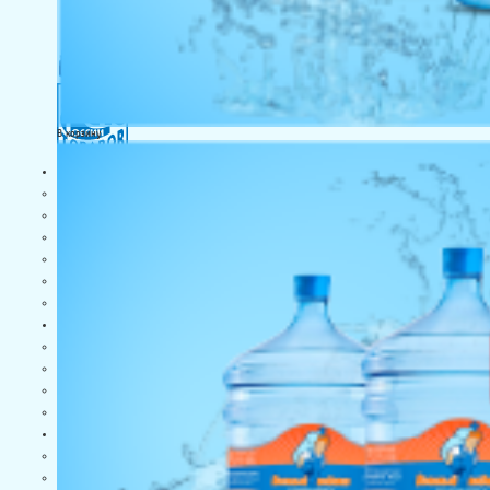
В корзину
Вода
Заказ воды
Промонаборы
Пакеты с бесплатной арендой оборудования
Цены на воду
О воде
Чай, кофе, посуда
Оборудование
Кулеры
Помпы и аксессуары
Аренда оборудования
Пурифайеры
Сервис
Ремонт кулеров для воды
Санитарная обработка и дезинфекция кулеров