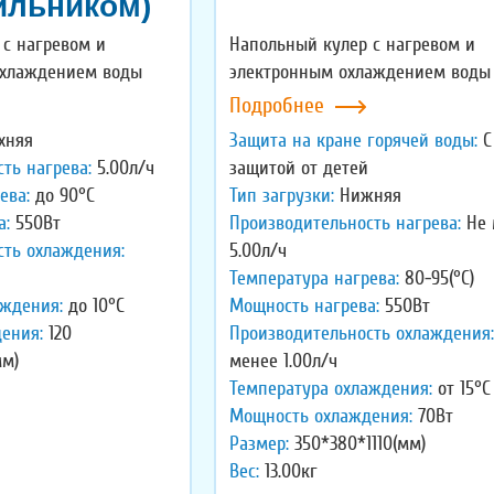
ильником)
с нагревом и
Напольный кулер с нагревом и
охлаждением воды
электронным охлаждением вод
Подробнее
хняя
Защита на кране горячей воды:
С
ть нагрева:
5.00л/ч
защитой от детей
ева:
до 90°C
Тип загрузки:
Нижняя
а:
550Вт
Производительность нагрева:
Не 
сть охлаждения:
5.00л/ч
Температура нагрева:
80-95(°C)
аждения:
до 10°C
Мощность нагрева:
550Вт
ения:
120
Производительность охлаждения:
мм)
менее 1.00л/ч
Температура охлаждения:
от 15°C
Мощность охлаждения:
70Вт
Размер:
350*380*1110(мм)
Вес:
13.00кг