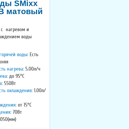
оды SMixx
 B матовый
 с нагревом и
аждением воды
горячей воды:
Есть
няя
ть нагрева:
5.00л/ч
ева:
до 95°C
а:
550Вт
сть охлаждения:
1.00л/
аждения:
от 15°C
ения:
70Вт
050(мм)