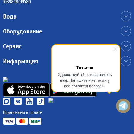
1089848019580
Вода
Оборудование
Сервис
Max
Информация
VK
Татьяна
Здравствуйте! Готова помочь
Telegram
вам. Напишите мне, если у
вас появятся вопросы.
Онлайн чат bitrix24
Принимаем
к оплате